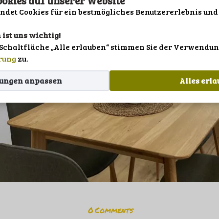
okies auf unserer Website
IMPRESSUM
det Cookies für ein bestmögliches Benutzererlebnis und
DATENSCHUTZ
 ist uns wichtig!
SPRACHE
 Schaltfläche „Alle erlauben“ stimmen Sie der Verwendun
rung
zu.
gungen anpassen
Alles erl
0
Comments