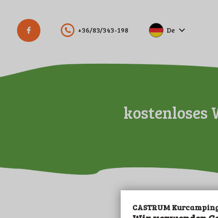
+36/83/343-198
De
Hu
En
kostenloses 
CASTRUM Kurcamping 
19