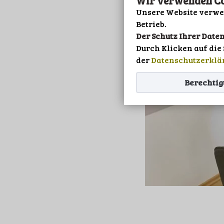
Wir verwenden Co
OKT.
Unsere Website verwen
Betrieb.
Der Schutz Ihrer Daten
Durch Klicken auf die
der
Datenschutzerklä
Berechti