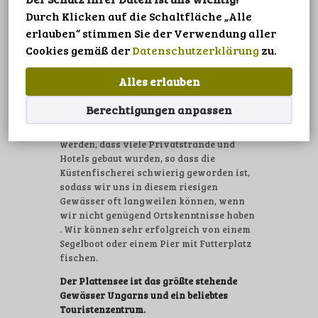
DATENSCHUTZ
Der geliebte Plattensee!
Durch Klicken auf die Schaltfläche „Alle
SPRACHE
erlauben“ stimmen Sie der Verwendung aller
Die Wasserfläche des Plattensees beträgt
Cookies gemäß der
Datenschutzerklärung
zu.
600 Quadratkilometer. Der See ist 77 km
lang und hat eine durchschnittliche Breite
Alles erlauben
von 7,7 km, so dass es am Plattensee viele
Möglichkeiten zum Angeln gibt. Das
Berechtigungen anpassen
Finden von Angelplätzen am Plattensee
kann durch die Tatsache erschwert
werden, dass viele Privatstrände und
Hotels gebaut wurden, so dass die
Küstenfischerei schwierig geworden ist,
sodass wir uns in diesem riesigen
Gewässer oft langweilen können, wenn
wir nicht genügend Ortskenntnisse haben
. Wir können sehr erfolgreich von einem
Segelboot oder einem Pier mit Futterplatz
fischen.
Der Plattensee ist das größte stehende
Gewässer Ungarns und ein beliebtes
Touristenzentrum.