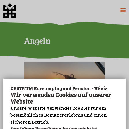
HAUPTSEITE
Angeln
ÜBER UNS
CAMPING
PENSION
PREISE
BILDER
PARZELLERESERVIERUN
CASTRUM Kurcamping und Pension - Hévíz
Wir verwenden Cookies auf unserer
G
Website
KONTAKT
Unsere Website verwendet Cookies für ein
FREIZEIT
bestmögliches Benutzererlebnis und einen
IMPRESSUM
sicheren Betrieb.
Der Schutz Ihrer Daten ist uns wichtig!