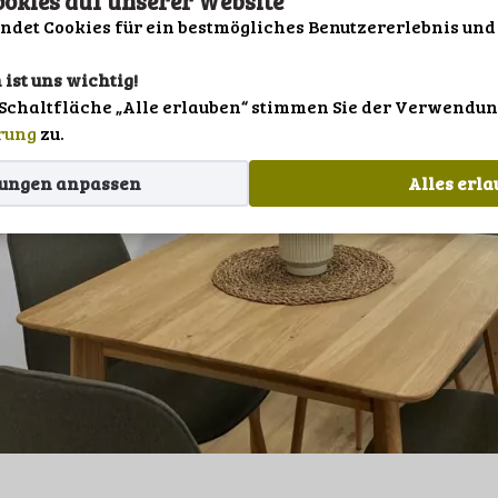
okies auf unserer Website
IMPRESSUM
det Cookies für ein bestmögliches Benutzererlebnis und
DATENSCHUTZ
 ist uns wichtig!
SPRACHE
 Schaltfläche „Alle erlauben“ stimmen Sie der Verwendun
rung
zu.
gungen anpassen
Alles erl