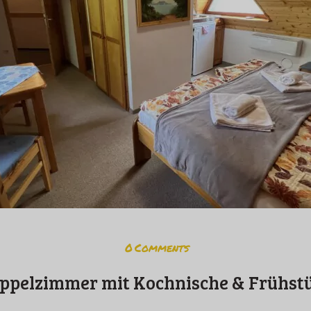
0
Comments
ppelzimmer mit Kochnische & Frühst