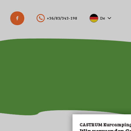
+36/83/343-198
De
Hu
En
CASTRUM Kurcamping 